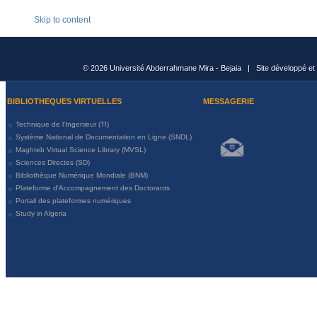
Skip to content
© 2026 Université Abderrahmane Mira - Bejaia | Site développé et
BIBLIOTHEQUES VIRTUELLES
MESSAGERIE
Technique de l'Ingenieur (TI)
Système National de Documentation en Ligne (SNDL)
Maghreb Virtual Science Library (MVSL)
Sciences Directes (SD)
Bibliothèque Numérique Mondiale (BNM)
Plateforme d'Accompagnement des Doctorants
Portail des plateformes numériques
Study in Algeria