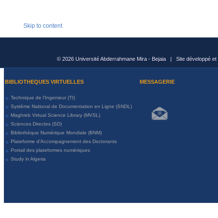
Skip to content
© 2026 Université Abderrahmane Mira - Bejaia | Site développé et
BIBLIOTHEQUES VIRTUELLES
MESSAGERIE
Technique de l'Ingenieur (TI)
Système National de Documentation en Ligne (SNDL)
Maghreb Virtual Science Library (MVSL)
Sciences Directes (SD)
Bibliothèque Numérique Mondiale (BNM)
Plateforme d'Accompagnement des Doctorants
Portail des plateformes numériques
Study in Algeria