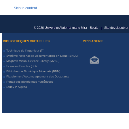
Skip to content
© 2026 Université Abderrahmane Mira - Bejaia | Site développé et
BIBLIOTHEQUES VIRTUELLES
MESSAGERIE
Technique de l'Ingenieur (TI)
Système National de Documentation en Ligne (SNDL)
Maghreb Virtual Science Library (MVSL)
Sciences Directes (SD)
Bibliothèque Numérique Mondiale (BNM)
Plateforme d'Accompagnement des Doctorants
Portail des plateformes numériques
Study in Algeria