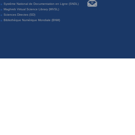
Système National de Documentation en Ligne (SNDL)
Maghreb Virtual Science Library (MVSL)
Sciences Directes (SD)
Bibliothèque Numérique Mondiale (BNM)