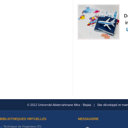
D
i
L
© 2012 Université Abderrahmane Mira - Bejaia | Site développé et mai
BIBLIOTHEQUES VIRTUELLES
MESSAGERIE
Technique de l'Ingenieur (TI)