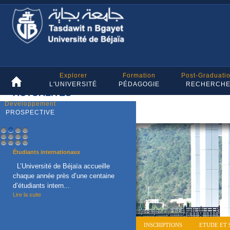
Explorer
Formation
Post-Graduati
L'UNIVERSITÉ
PÉDAGOGIE
RECHERCH
ACTUALITES
Développement
PROSPECTIVE
1
2
3
4
5
6
7
8
9
10
11
12
Étudiants internationaux
L’Université de Béjaïa accueille
chaque année près d’une centaine
d’étudiants intern...
Lire la suite
INSCRIPTIONS
ETUDE ET 