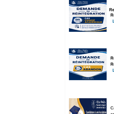
Re
R
R
R
C