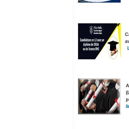
C
a
A
(
p
l