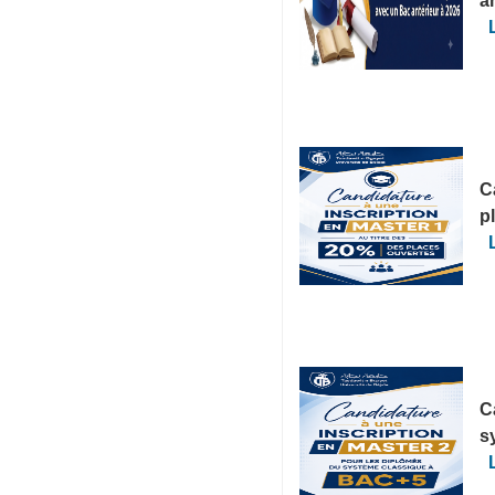
a
C
p
C
s