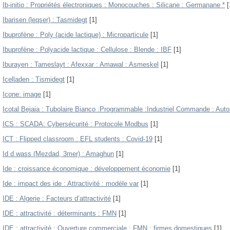
Ib-initio : Propriétés électroniques : Monocouches : Silicane : Germanane *
[
Ibarisen (leqser) : Tasmidegt
[1]
Ibuprofène : Poly (acide lactique) : Microparticule
[1]
Ibuprofène : Polyacide lactique : Cellulose : Blende : IBF
[1]
Iburayen : Tameslayt : Afexxar : Amawal : Asmeskel
[1]
Icelladen : Tismidegt
[1]
Icone: image
[1]
Icotal Bejaia : Tubolaire Bianco :Programmable :Industriel Commande : Aut
ICS : SCADA: Cybersécurité : Protocole Modbus
[1]
ICT : Flipped classroom : EFL students : Covid-19
[1]
Id d wass (Mezdad, 3mer) : Amaghun
[1]
Ide : croissance économique : développement économie
[1]
Ide : impact des ide : Attractivité : modèle var
[1]
IDE : Algerie : Facteurs d’attractivité
[1]
IDE : attractivité : déterminants : FMN
[1]
IDE : attractivité : Ouverture commerciale : FMN : firmes domestiques
[1]