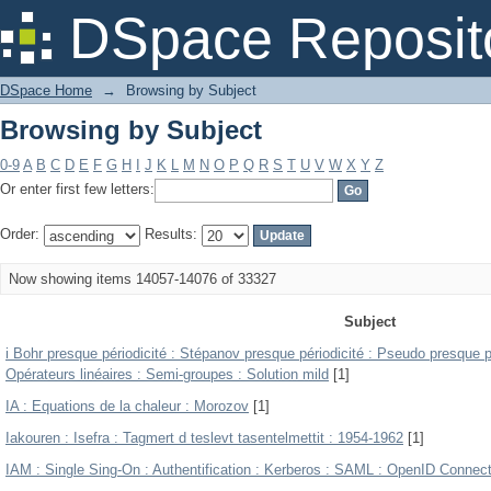
Browsing by Subject
DSpace Reposit
DSpace Home
→
Browsing by Subject
Browsing by Subject
0-9
A
B
C
D
E
F
G
H
I
J
K
L
M
N
O
P
Q
R
S
T
U
V
W
X
Y
Z
Or enter first few letters:
Order:
Results:
Now showing items 14057-14076 of 33327
Subject
i Bohr presque périodicité : Stépanov presque périodicité : Pseudo presque pé
Opérateurs linéaires : Semi-groupes : Solution mild
[1]
IA : Equations de la chaleur : Morozov
[1]
Iakouren : Isefra : Tagmert d teslevt tasentelmettit : 1954-1962
[1]
IAM : Single Sing-On : Authentification : Kerberos : SAML : OpenID Connec