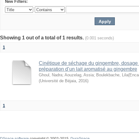
New Filters:
Showing 1 out of a total of 1 results.
(0.001 seconds)
1
Cinétique de séchage du gingembre, dosage
préparation d’un lait aromatisé au gingembre
Ghoul, Nadra
;
Aouzelag, Assia
;
Boulekbache, Lila(Enca
(
Université de Béjaia
,
2016
)
1
DSpace software
copyright © 2002-2015
DuraSpace