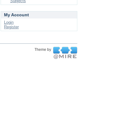
Subjects
My Account
Login
Register
Theme by