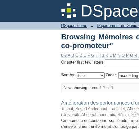
Browsing Mémoires de
DSpace 
DSpace Home
→
Département de Génie é
Browsing Mémoires d
co-promoteur"
0-9
A
B
C
D
E
F
G
H
I
J
K
L
M
N
O
P
Q
R
Or enter first few letters:
Sort by:
Order:
Now showing items 1-1 of 1
Amélioration des performances d’un
Tebbal, Sayed Abderraouf
;
Taouinet, Abder
(
Université Abderrahmane mira-Béjaia
,
202
Ce mémoire se concentre sur l'étude, l'im
d'ensoleillement uniforme et d'ombrage parti