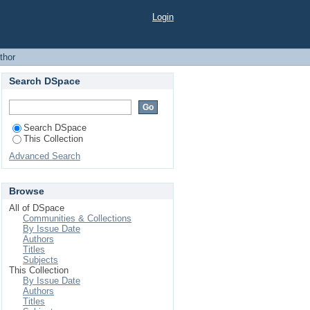
-promoteur"
Login
thor
Search DSpace
Search DSpace
This Collection
Advanced Search
Browse
All of DSpace
Communities & Collections
By Issue Date
Authors
Titles
Subjects
This Collection
By Issue Date
Authors
Titles