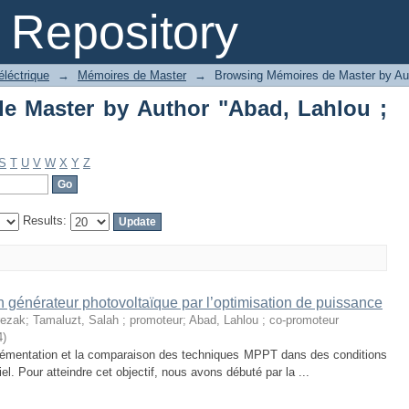
 Master by Author "Abad, Lahlou ; co
Repository
léctrique
→
Mémoires de Master
→
Browsing Mémoires de Master by Au
e Master by Author "Abad, Lahlou ;
S
T
U
V
W
X
Y
Z
Results:
 générateur photovoltaïque par l’optimisation de puissance
rezak
;
Tamaluzt, Salah ; promoteur
;
Abad, Lahlou ; co-promoteur
4
)
plémentation et la comparaison des techniques MPPT dans des conditions
el. Pour atteindre cet objectif, nous avons débuté par la ...