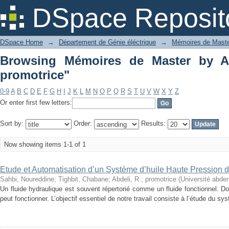
Browsing Mémoires de Master by Author
DSpace Reposit
DSpace Home
→
Département de Génie éléctrique
→
Mémoires de Mast
Browsing Mémoires de Master by Au
promotrice"
0-9
A
B
C
D
E
F
G
H
I
J
K
L
M
N
O
P
Q
R
S
T
U
V
W
X
Y
Z
Or enter first few letters:
Sort by:
Order:
Results:
Now showing items 1-1 of 1
Etude et Automatisation d’un Système d’huile Haute Pression 
Sahbi, Noureddine
;
Tighbit, Chabane
;
Abdeli, R ; promotrice
(
Université abde
Un fluide hydraulique est souvent répertorié comme un fluide fonctionnel. D
peut fonctionner. L’objectif essentiel de notre travail consiste à l’étude du sy