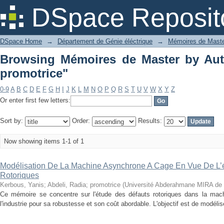
Browsing Mémoires de Master by Autho
DSpace Reposit
DSpace Home
→
Département de Génie éléctrique
→
Mémoires de Mast
Browsing Mémoires de Master by Auth
promotrice"
0-9
A
B
C
D
E
F
G
H
I
J
K
L
M
N
O
P
Q
R
S
T
U
V
W
X
Y
Z
Or enter first few letters:
Sort by:
Order:
Results:
Now showing items 1-1 of 1
Modélisation De La Machine Asynchrone A Cage En Vue De L’
Rotoriques
Kerbous, Yanis
;
Abdeli, Radia; promotrice
(
Université Abderahmane MIRA de 
Ce mémoire se concentre sur l'étude des défauts rotoriques dans la mach
l'industrie pour sa robustesse et son coût abordable. L'objectif est de modélise