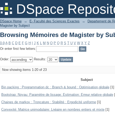
Browsing Mémoires de Magister by Sub
DSpace Reposit
DSpace Home
→
E- Faculté des Sciences Exactes
→
Departement de Re
Magister by Subject
Browsing Mémoires de Magister by Sub
0-9
A
B
C
D
E
F
G
H
I
J
K
L
M
N
O
P
Q
R
S
T
U
V
W
X
Y
Z
Or enter first few letters:
Order:
Results:
Now showing items 1-20 of 23
Subject
Bin packing : Programmation dc : Branch & bound : Optimisation globale
[1]
Bootstrap: Noyau: Paramètre de lissage: Estimation: Erreur relative globale
[
Chaines de markov : Troncature : Stabilité : Ergodicité uniforme
[1]
Convexité: Matrice unimodulaire: Lnéaire en nombres entiers et mixte
[1]