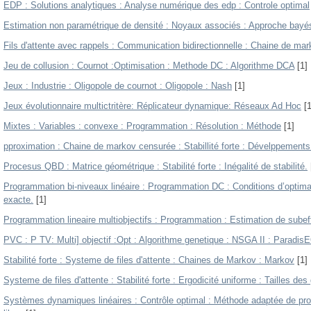
EDP : Solutions analytiques : Analyse numérique des edp : Controle optimal
Estimation non paramétrique de densité : Noyaux associés : Approche bayé
Fils d'attente avec rappels : Communication bidirectionnelle : Chaine de mark
Jeu de collusion : Cournot :Optimisation : Methode DC : Algorithme DCA
[1]
Jeux : Industrie : Oligopole de cournot : Oligopole : Nash
[1]
Jeux évolutionnaire multictritère: Réplicateur dynamique: Réseaux Ad Hoc
[1
Mixtes : Variables : convexe : Programmation : Résolution : Méthode
[1]
pproximation : Chaine de markov censurée : Stabillité forte : Dévelppements 
Procesus QBD : Matrice géométrique : Stabilité forte : Inégalité de stabilité.
Programmation bi-niveaux linéaire : Programmation DC : Conditions d’optima
exacte.
[1]
Programmation lineaire multiobjectifs : Programmation : Estimation de subef
PVC : P TV: Multi] objectif :Opt : Algorithme genetique : NSGA II : Paradi
Stabilité forte : Systeme de files d'attente : Chaines de Markov : Markov
[1]
Systeme de files d'attente : Stabilité forte : Ergodicité uniforme : Tailles de
Systèmes dynamiques linéaires : Contrôle optimal : Méthode adaptée de prog