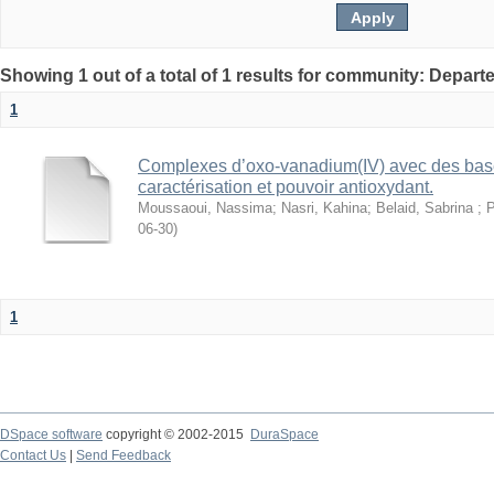
Showing 1 out of a total of 1 results for community: Depar
1
Complexes d’oxo-vanadium(IV) avec des bases
caractérisation et pouvoir antioxydant.
Moussaoui, Nassima
;
Nasri, Kahina
;
Belaid, Sabrina ; 
06-30
)
1
DSpace software
copyright © 2002-2015
DuraSpace
Contact Us
|
Send Feedback