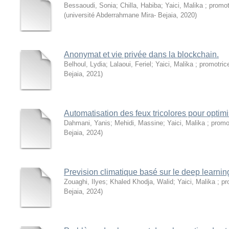
Bessaoudi, Sonia
;
Chilla, Habiba
;
Yaici, Malika ; promot
(
université Abderrahmane Mira- Bejaia
,
2020
)
Anonymat et vie privée dans la blockchain.
Belhoul, Lydia
;
Lalaoui, Feriel
;
Yaici, Malika ; promotric
Bejaia
,
2021
)
Automatisation des feux tricolores pour optimise
Dahmani, Yanis
;
Mehidi, Massine
;
Yaici, Malika ; promo
Bejaia
,
2024
)
Prevision climatique basé sur le deep learnin
Zouaghi, Ilyes
;
Khaled Khodja, Walid
;
Yaici, Malika ; p
Bejaia
,
2024
)