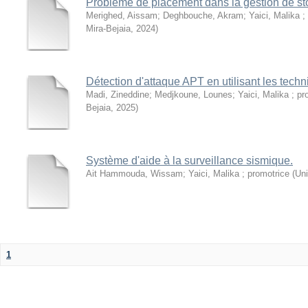
Problème de placement dans la gestion de st
Merighed, Aissam
;
Deghbouche, Akram
;
Yaici, Malika ;
Mira-Bejaia
,
2024
)
Détection d'attaque APT en utilisant les techn
Madi, Zineddine
;
Medjkoune, Lounes
;
Yaici, Malika ; pr
Bejaia
,
2025
)
Système d'aide à la surveillance sismique.
Ait Hammouda, Wissam
;
Yaici, Malika ; promotrice
(
Uni
1