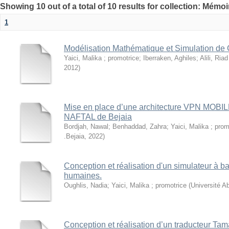
Showing 10 out of a total of 10 results for collection: Mémo
1
Modélisation Mathématique et Simulation de 
Yaici, Malika ; promotrice
;
Iberraken, Aghiles
;
Alili, Riad
2012
)
Mise en place d’une architecture VPN MOBILE
NAFTAL de Bejaia
Bordjah, Nawal
;
Benhaddad, Zahra
;
Yaici, Malika ; prom
.Bejaia
,
2022
)
Conception et réalisation d'un simulateur à b
humaines.
Oughlis, Nadia
;
Yaici, Malika ; promotrice
(
Université A
Conception et réalisation d’un traducteur Ta