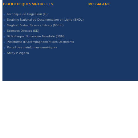
BIBLIOTHEQUES VIRTUELLES
MESSAGERIE
Technique de l'Ingenieur (TI)
Système National de Documentation en Ligne (SNDL)
Maghreb Virtual Science Library (MVSL)
Sciences Directes (SD)
Bibliothèque Numérique Mondiale (BNM)
Plateforme d'Accompagnement des Doctorants
Portail des plateformes numériques
Study in Algeria