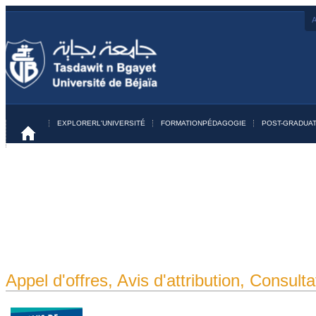
A
EXPLORER
L'UNIVERSITÉ
FORMATION
PÉDAGOGIE
POST-GRADUAT
Appel d'offres, Avis d'attribution, Consulta