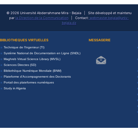
© 2026 Université Abderrahmane Mira - Bejaia | Site développé et maintenu
par
la Direction de la Communication
| Contact:
webmaster.bejaia@univ-
bejaia.dz
BIBLIOTHEQUES VIRTUELLES
MESSAGERIE
Technique de l'Ingenieur (TI)
Système National de Documentation en Ligne (SNDL)
Maghreb Virtual Science Library (MVSL)
Sciences Directes (SD)
Bibliothèque Numérique Mondiale (BNM)
Plateforme d'Accompagnement des Doctorants
Portail des plateformes numériques
Study in Algeria