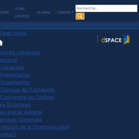
Rechercher
PLAN
|
|
|
GERIE
ALUMNI
CONTACT
D'ACCES
Open menu
plorer
L'université
ectorat
'Université
Présentation
Organisation
Campus de l'Université
L'université en Chiffres
es Structures
ecrétariat Général
ervices Communs
irection de la Communication
ontact