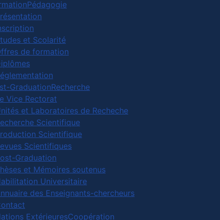
rmation
Pédagogie
résentation
nscription
tudes et Scolarité
ffres de formation
iplômes
églementation
st-Graduation
Recherche
e Vice Rectorat
nités et Laboratoires de Recheche
echerche Scientifique
roduction Scientifique
evues Scientifiques
ost-Graduation
hèses et Mémoires soutenus
abilitation Universitaire
nnuaire des Enseignants-chercheurs
ontact
lations Extérieures
Coopération