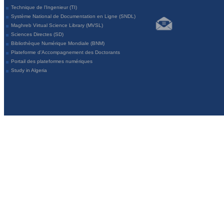
Technique de l'Ingenieur (TI)
Système National de Documentation en Ligne (SNDL)
Maghreb Virtual Science Library (MVSL)
Sciences Directes (SD)
Bibliothèque Numérique Mondiale (BNM)
Plateforme d'Accompagnement des Doctorants
Portail des plateformes numériques
Study in Algeria