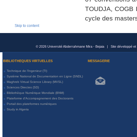
TOUDJA, COGB La
cycle des masters
Skip to content
© 2026 Université Abderrahmane Mira - Bejaia | Site développé et
BIBLIOTHEQUES VIRTUELLES
MESSAGERIE
Technique de l'Ingenieur (TI)
Système National de Documentation en Ligne (SNDL)
Maghreb Virtual Science Library (MVSL)
Sciences Directes (SD)
Bibliothèque Numérique Mondiale (BNM)
Plateforme d'Accompagnement des Doctorants
Portail des plateformes numériques
Study in Algeria