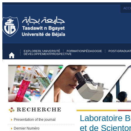
ACCU
EXPLORER
L'UNIVERSITÉ
FORMATION
PÉDAGOGIE
POST-GRADUAT
DÉVELOPPEMENT
PROSPECTIVE
Laboratoire 
Presentation of the journal
et de Sciento
Dernier Numéro