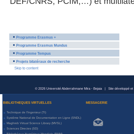
DEF/CNRS, PCIM,…) et multil
Programme Erasmus +
Programme Erasmus Mundus
Programme Tempus
Projets bilatéraux de recherche
Skip to content
© 2026 Université Abderrahmane Mira - Bejaia | Site développé et
BIBLIOTHEQUES VIRTUELLES
MESSAGERIE
Technique de l'Ingenieur (TI)
Système National de Documentation en Ligne (SNDL)
Maghreb Virtual Science Library (MVSL)
Sciences Directes (SD)
Bibliothèque Numérique Mondiale (BNM)