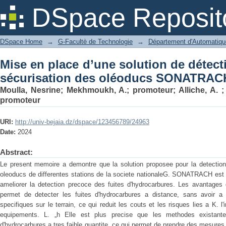
Mise en place d’une solution de dét
DSpace Reposit
oléoducs SONATRACH
DSpace Home
→
G-Facultè de Technologie
→
Département d'Automatiqu
Mise en place d’une solution de détecti
sécurisation des oléoducs SONATRAC
Moulla, Nesrine
;
Mekhmoukh, A.; promoteur
;
Alliche, A. 
promoteur
URI:
http://univ-bejaia.dz/dspace/123456789/24963
Date:
2024
Abstract:
Le present memoire a demontre que la solution proposee pour la detection 
oleoducs de differentes stations de la societe nationaleG. SONATRACH est u
ameliorer la detection precoce des fuites d'hydrocarbures. Les avantages d
permet de detecter les fuites d'hydrocarbures a distance, sans avoir 
specifiques sur le terrain, ce qui reduit les couts et les risques lies a K. l
equipements. L. „h Elle est plus precise que les methodes existantes
d'hydrocarbures a tres faible quantite, ce qui permet de prendre des mesur